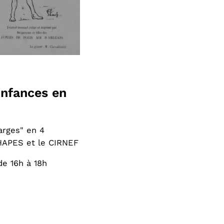
Enfances en
arges" en 4
HAPES et le CIRNEF
e 16h à 18h