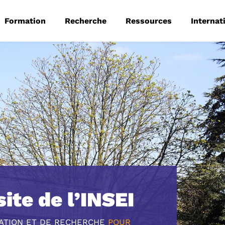
 principale
Aller au contenu principal
Formation
Recherche
Ressources
Internat
ite de l’INSEI
MATION ET DE RECHERCHE
POUR