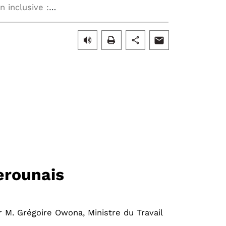
Coopération franco-camerounaise autour de l’éducation inclusive : l’INSEI en mission à Yaoundé
erounais
r M. Grégoire Owona, Ministre du Travail