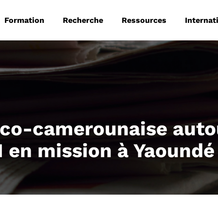
 principale
Aller au contenu principal
Formation
Recherche
Ressources
Internat
nco-camerounaise autou
EI en mission à Yaoundé