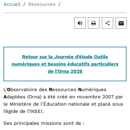
Accueil
Ressources
Retour sur la Journée d'étude Outils
numériques et besoins éducatifs particuliers
de l'Orna 2026
L'
O
bservatoire des
R
essources
N
umériques
A
daptées (Orna) a été créé en novembre 2007 par
le Ministère de l'Éducation nationale et placé sous
l’égide de l’INSEI.
Ses principales missions sont de :