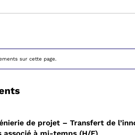
tements sur cette page.
ents
nierie de projet – Transfert de l’in
 associé à mi-temps (H/F)