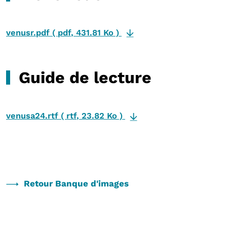
venusr.pdf
(
pdf
,
431.81 Ko
)
Guide de lecture
venusa24.rtf
(
rtf
,
23.82 Ko
)
Retour Banque d'images