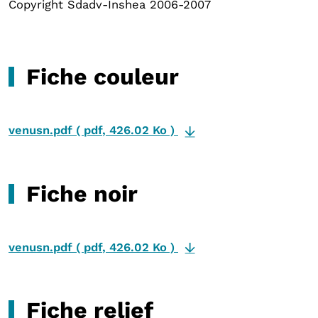
Copyright Sdadv-Inshea 2006-2007
Fiche couleur
venusn.pdf
(
pdf
,
426.02 Ko
)
Fiche noir
venusn.pdf
(
pdf
,
426.02 Ko
)
Fiche relief