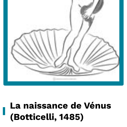
La naissance de Vénus
(Botticelli, 1485)