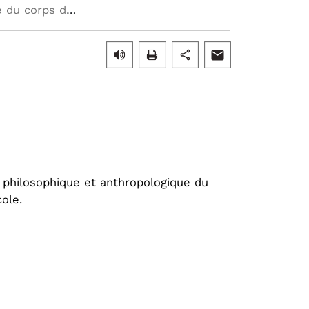
[Webinaire] Approche philosophique et anthropologique du corps de l'élève à l’école
 philosophique et anthropologique du
cole.