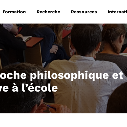
 principale
Aller au contenu principal
Formation
Recherche
Ressources
Internat
oche philosophique et
e à l’école