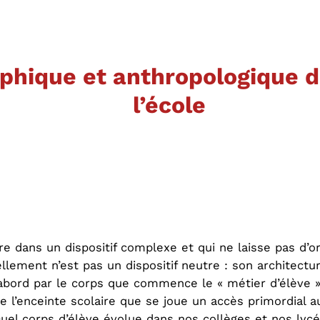
phique et anthropologique du
l’école
re dans un dispositif complexe et qui ne laisse pas d’or
llement n’est pas un dispositif neutre : son architectu
d’abord par le corps que commence le « métier d’élève »
e l’enceinte scolaire que se joue un accès primordial au
el corps d’élève évolue dans nos collèges et nos lycées