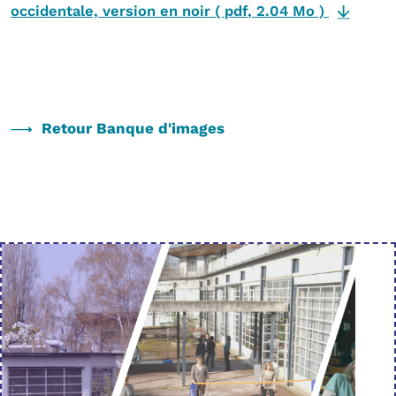
occidentale, version en noir
(
pdf
,
2.04 Mo
)
Retour Banque d'images