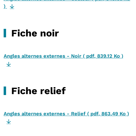
)
Fiche noir
Angles alternes externes - Noir
(
pdf
,
839.12 Ko
)
Fiche relief
Angles alternes externes - Relief
(
pdf
,
863.49 Ko
)