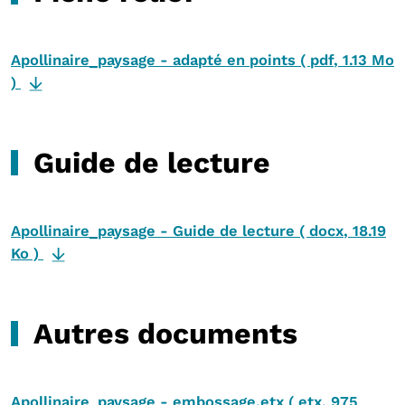
Apollinaire_paysage - adapté en points
(
pdf
,
1.13 Mo
)
Guide de lecture
Apollinaire_paysage - Guide de lecture
(
docx
,
18.19
Ko
)
Autres documents
Apollinaire_paysage - embossage.etx
(
etx
,
975