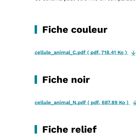
Fiche couleur
cellule_animal_C.pdf
(
pdf
,
718.41 Ko
)
Fiche noir
cellule_animal_N.pdf
(
pdf
,
687.89 Ko
)
Fiche relief