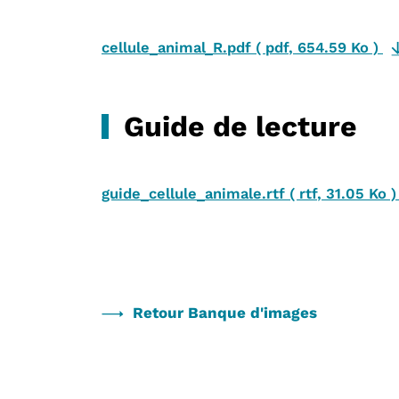
cellule_animal_R.pdf
(
pdf
,
654.59 Ko
)
Guide de lecture
guide_cellule_animale.rtf
(
rtf
,
31.05 Ko
Retour Banque d'images