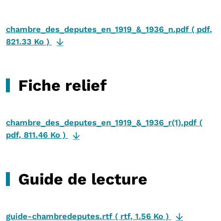
chambre_des_deputes_en_1919_&_1936_n.pdf
(
pdf
,
821.33 Ko
)
Fiche relief
chambre_des_deputes_en_1919_&_1936_r(1).pdf
(
pdf
,
811.46 Ko
)
Guide de lecture
guide-chambredeputes.rtf
(
rtf
,
1.56 Ko
)