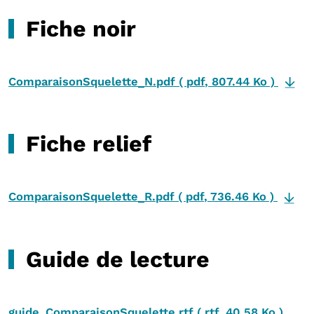
Fiche noir
ComparaisonSquelette_N.pdf
(
pdf
,
807.44 Ko
)
Fiche relief
ComparaisonSquelette_R.pdf
(
pdf
,
736.46 Ko
)
Guide de lecture
guide_ComparaisonSquelette.rtf
(
rtf
,
40.58 Ko
)