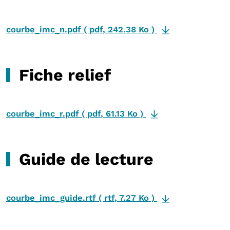
courbe_imc_n.pdf
(
pdf
,
242.38 Ko
)
Fiche relief
courbe_imc_r.pdf
(
pdf
,
61.13 Ko
)
Guide de lecture
courbe_imc_guide.rtf
(
rtf
,
7.27 Ko
)