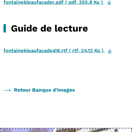
fontainebleaufacader.pdf
(
pdf
,
355.8 Ko
)
Guide de lecture
fontainebleaufacadea18.rtf
(
rtf
,
24.12 Ko
)
Retour Banque d'images