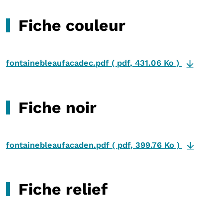
Fiche couleur
fontainebleaufacadec.pdf
(
pdf
,
431.06 Ko
)
Fiche noir
fontainebleaufacaden.pdf
(
pdf
,
399.76 Ko
)
Fiche relief