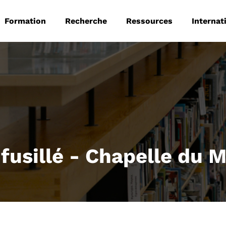
 principale
Aller au contenu principal
Formation
Recherche
Ressources
Internat
n fusillé - Chapelle du 