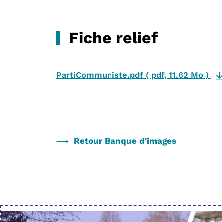
Fiche relief
PartiCommuniste.pdf
(
pdf
,
11.62 Mo
)
Retour Banque d'images