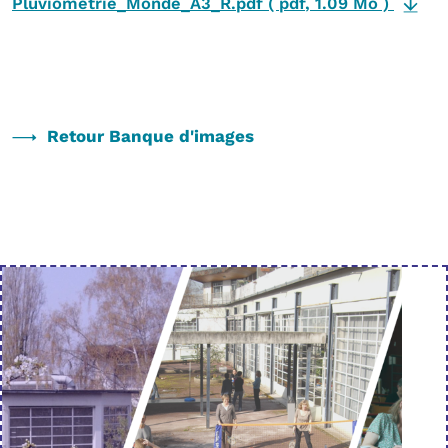
Pluviometrie_Monde_A3_R.pdf
(
pdf
,
1.09 Mo
)
Retour Banque d'images