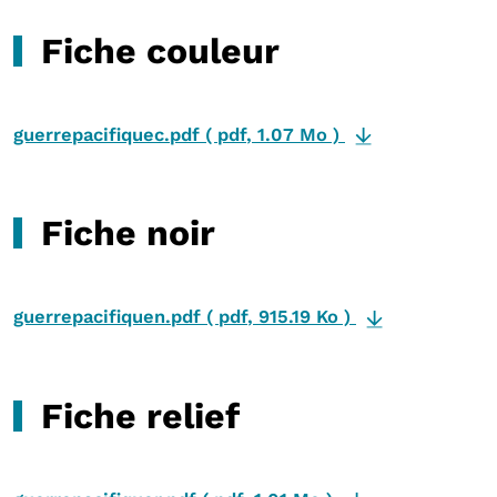
Fiche couleur
guerrepacifiquec.pdf
(
pdf
,
1.07 Mo
)
Fiche noir
guerrepacifiquen.pdf
(
pdf
,
915.19 Ko
)
Fiche relief