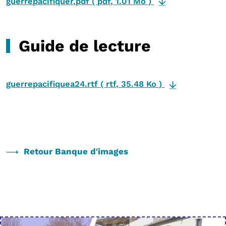
guerrepacifiquer.pdf
(
pdf
,
1.01 Mo
)
Guide de lecture
guerrepacifiquea24.rtf
(
rtf
,
35.48 Ko
)
Retour Banque d'images