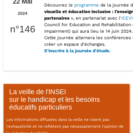
22 Mai
Découvrez le
programme
de la journée 
visuelle et éducation inclusive : l’enseig
2024
partenaires
», en partenariat avec l'
ICEV
Council for Education and Rehabilitation 
n°146
Impairment) qui aura lieu le 14 juin 2024.
Cette journée alternera les conférences 
créer un espace d'échanges.
S'inscrire à la journée d'étude.
La veille de l'INSEI
sur le handicap et les besoins
éducatifs particuliers
Les informations diffusées dans la veille ne visent pas
l'exhaustivité et ne reflètent pas nécessairement l'opinion de