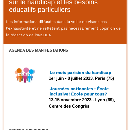
sur le handicap et les besoins
éducatifs particuliers
Les informations diffusées dans la veille ne visent pas
l'exhaustivité et ne reflètent pas nécessairement l'opinion de
la rédaction de l'INSHEA
AGENDA DES MANIFESTATIONS
Le mois parisien du handicap
1er juin - 8 juillet 2023, Paris (75)
Journées nationales : École
inclusive! École pour tous?
13-15 novembre 2023 - Lyon (69),
Centre des Congrès