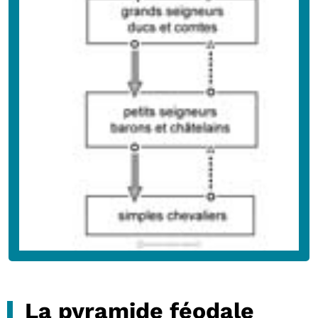
La pyramide féodale