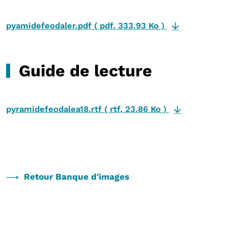
pyamidefeodaler.pdf
(
pdf
,
333.93 Ko
)
Guide de lecture
pyramidefeodalea18.rtf
(
rtf
,
23.86 Ko
)
Retour Banque d'images