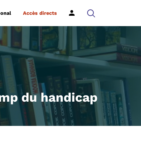
ional
Accès directs
hamp du handicap