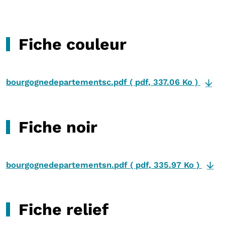
Fiche couleur
bourgognedepartementsc.pdf
(
pdf
,
337.06 Ko
)
Fiche noir
bourgognedepartementsn.pdf
(
pdf
,
335.97 Ko
)
Fiche relief