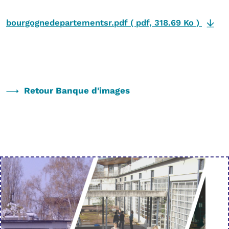
bourgognedepartementsr.pdf
(
pdf
,
318.69 Ko
)
Retour Banque d'images