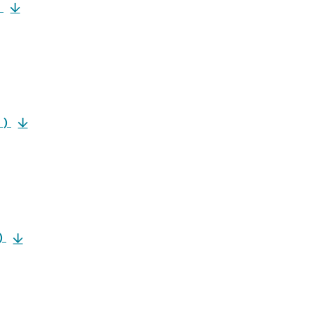
)
)
)