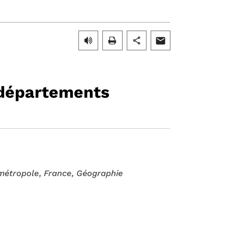
s départements
métropole
, France
, Géographie