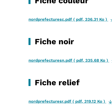
Fiche couleur
nordprefecturesc.pdf
(
pdf
,
336.31 Ko
)
Fiche noir
nordprefecturesn.pdf
(
pdf
,
335.68 Ko
)
Fiche relief
nordprefecturesr.pdf
(
pdf
,
319.12 Ko
)