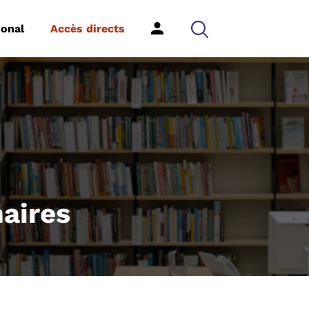
ional
Accès directs
naires