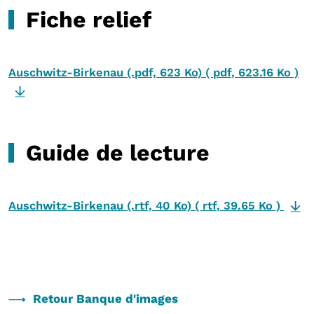
Fiche relief
Auschwitz-Birkenau (.pdf, 623 Ko)
(
pdf
,
623.16 Ko
)
Guide de lecture
Auschwitz-Birkenau (.rtf, 40 Ko)
(
rtf
,
39.65 Ko
)
Retour Banque d'images