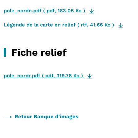
pole_nordn.pdf
(
pdf
,
183.05 Ko
)
Légende de la carte en relief
(
rtf
,
41.66 Ko
)
Fiche relief
pole_nordr.pdf
(
pdf
,
319.78 Ko
)
Retour Banque d'images