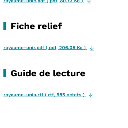
royaume-unic.pdf
(
pdf
,
80.73 Ko
)
Fiche relief
royaume-unir.pdf
(
pdf
,
206.05 Ko
)
Guide de lecture
royaume-unia.rtf
(
rtf
,
585 octets
)