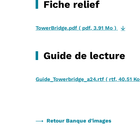
Fiche relief
TowerBridge.pdf
(
pdf
,
3.91 Mo
)
Guide de lecture
Guide_Towerbridge_a24.rtf
(
rtf
,
40.51 Ko
Retour Banque d'images