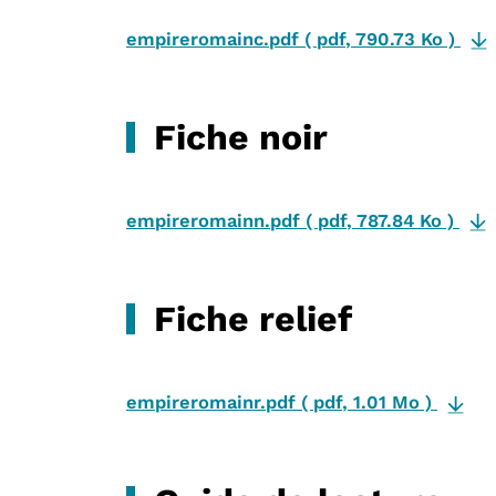
empireromainc.pdf
(
pdf
,
790.73 Ko
)
Fiche noir
empireromainn.pdf
(
pdf
,
787.84 Ko
)
Fiche relief
empireromainr.pdf
(
pdf
,
1.01 Mo
)