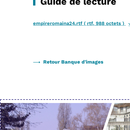
Guide de lecture
empireromaina24.rtf
(
rtf
,
988 octets
)
Retour Banque d'images