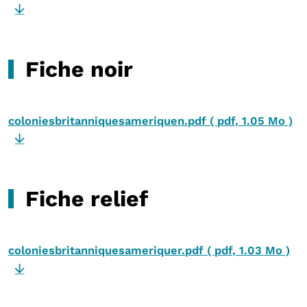
Fiche noir
coloniesbritanniquesameriquen.pdf
(
pdf
,
1.05 Mo
)
Fiche relief
coloniesbritanniquesameriquer.pdf
(
pdf
,
1.03 Mo
)