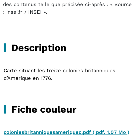
des contenus telle que précisée ci-après : « Source
: insei.fr / INSEI ».
Description
Carte situant les treize colonies britanniques
d’Amérique en 1776.
Fiche couleur
coloniesbritanniquesameriquec.pdf
(
pdf
,
1.07 Mo
)