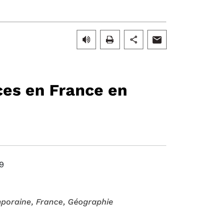
ces en France en
9
mporaine
, France
, Géographie