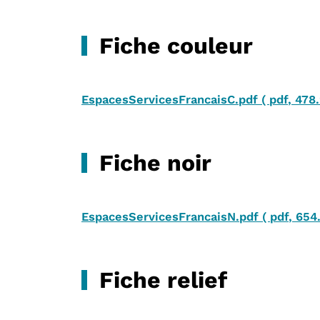
Fiche couleur
EspacesServicesFrancaisC.pdf
(
pdf
,
478
Fiche noir
EspacesServicesFrancaisN.pdf
(
pdf
,
654
Fiche relief