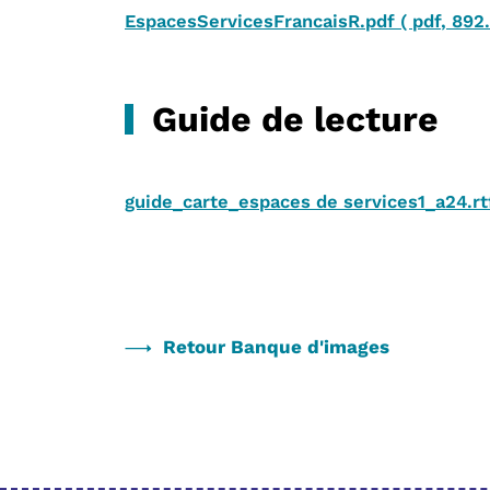
EspacesServicesFrancaisR.pdf
(
pdf
,
892
Guide de lecture
guide_carte_espaces de services1_a24.r
Retour Banque d'images