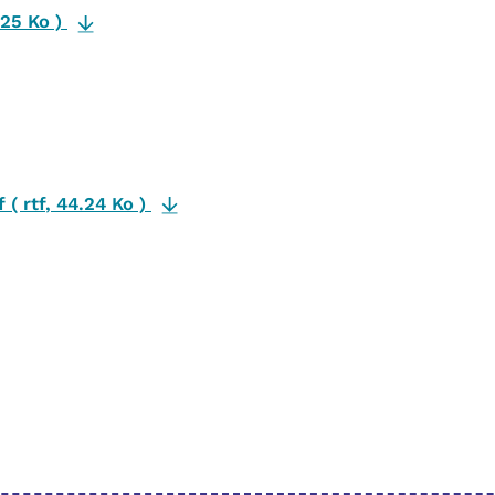
.25 Ko
)
tf
(
rtf
,
44.24 Ko
)