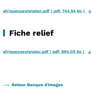
afriqueouestetatsn.pdf
(
pdf
,
744.94 Ko
)
Fiche relief
afriqueouestetatsr.pdf
(
pdf
,
894.09 Ko
)
Retour Banque d'images