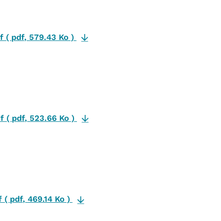
df
(
pdf
,
579.43 Ko
)
df
(
pdf
,
523.66 Ko
)
f
(
pdf
,
469.14 Ko
)