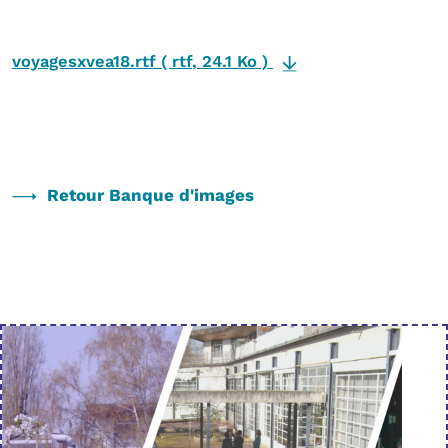
voyagesxvea18.rtf
(
rtf
,
24.1 Ko
)
Retour Banque d'images