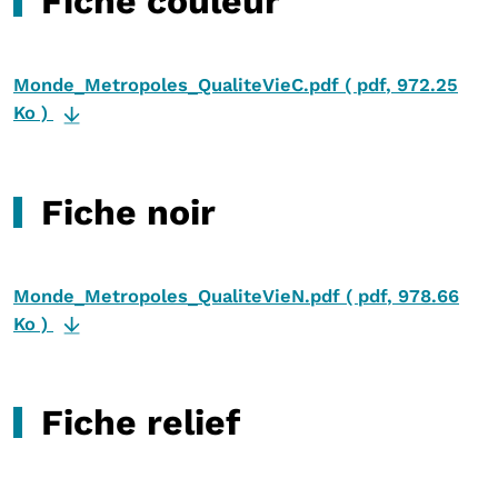
Fiche couleur
Monde_Metropoles_QualiteVieC.pdf
(
pdf
,
972.25
Ko
)
Fiche noir
Monde_Metropoles_QualiteVieN.pdf
(
pdf
,
978.66
Ko
)
Fiche relief