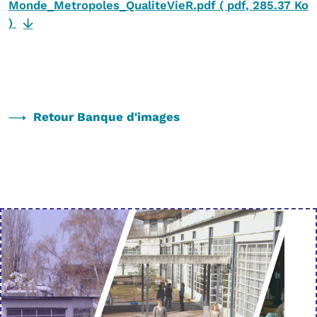
Monde_Metropoles_QualiteVieR.pdf
(
pdf
,
285.37 Ko
)
Retour Banque d'images