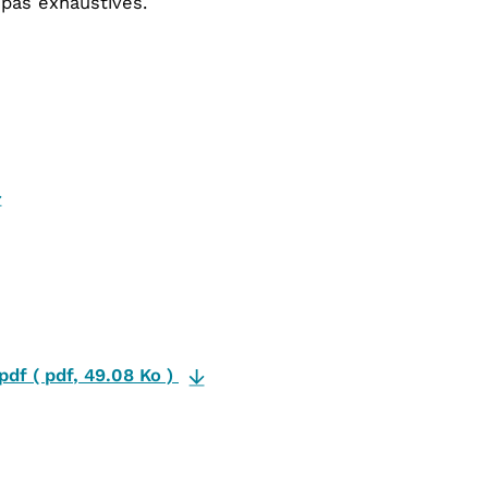
 pas exhaustives.
.pdf
(
pdf
,
49.08 Ko
)