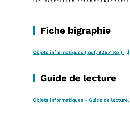
Les présentations proposées ici ne sont
Fiche bigraphie
Objets informatiques
(
pdf
,
905.4 Ko
)
Guide de lecture
Objets informatiques - Guide de lecture