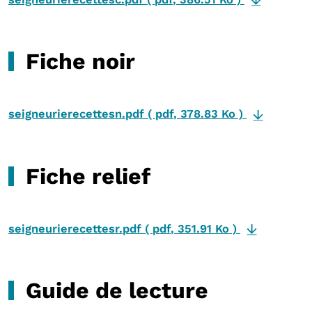
Fiche noir
seigneurierecettesn.pdf
(
pdf
,
378.83 Ko
)
Fiche relief
seigneurierecettesr.pdf
(
pdf
,
351.91 Ko
)
Guide de lecture