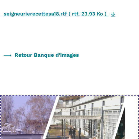
seigneurierecettesa18.rtf
(
rtf
,
23.93 Ko
)
Retour Banque d'images