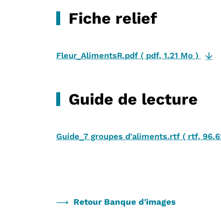
Fiche relief
Fleur_AlimentsR.pdf
(
pdf
,
1.21 Mo
)
Guide de lecture
Guide_7 groupes d'aliments.rtf
(
rtf
,
96.6
Retour Banque d'images