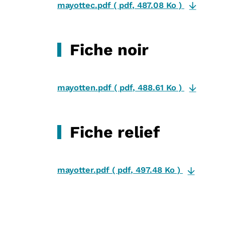
mayottec.pdf
(
pdf
,
487.08 Ko
)
Fiche noir
mayotten.pdf
(
pdf
,
488.61 Ko
)
Fiche relief
mayotter.pdf
(
pdf
,
497.48 Ko
)