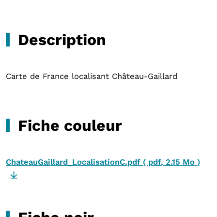
Description
Carte de France localisant Château-Gaillard
Fiche couleur
ChateauGaillard_LocalisationC.pdf
(
pdf
,
2.15 Mo
)