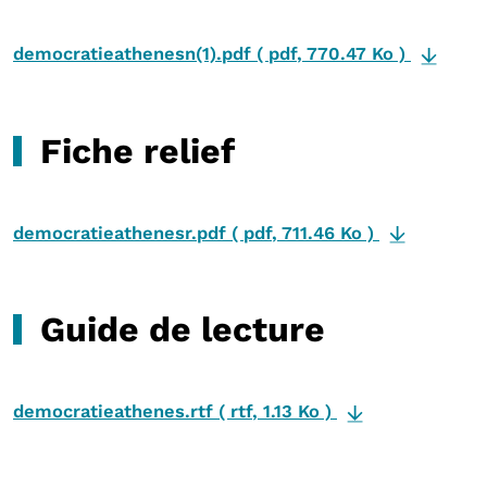
democratieathenesn(1).pdf
(
pdf
,
770.47 Ko
)
Fiche relief
democratieathenesr.pdf
(
pdf
,
711.46 Ko
)
Guide de lecture
democratieathenes.rtf
(
rtf
,
1.13 Ko
)