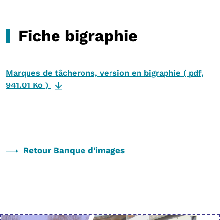
Fiche bigraphie
Marques de tâcherons, version en bigraphie
(
pdf
,
941.01 Ko
)
Retour Banque d'images