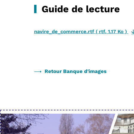
Guide de lecture
navire_de_commerce.rtf
(
rtf
,
1.17 Ko
)
Retour Banque d'images