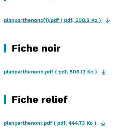
planparthenonc(1).pdf
(
pdf
,
508.2 Ko
)
Fiche noir
planparthenonn.pdf
(
pdf
,
506.13 Ko
)
Fiche relief
planparthenonr.pdf
(
pdf
,
444.73 Ko
)