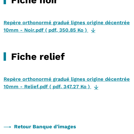
Repère orthonormé gradué lignes origine décentrée
10mm - Noir.pdf
(
pdf
,
350.85 Ko
)
Fiche relief
Repère orthonormé gradué lignes origine décentrée
10mm - Relief.pdf
(
pdf
,
347.27 Ko
)
Retour Banque d'images