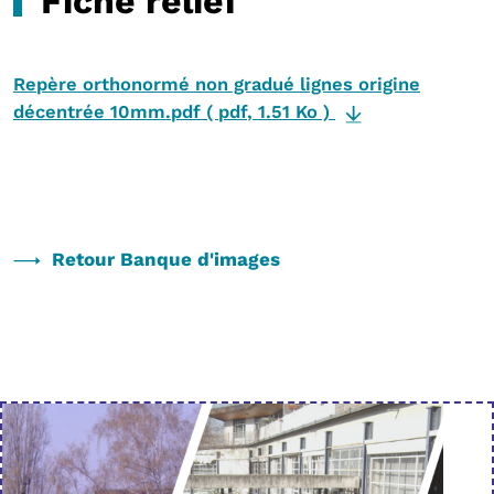
Fiche relief
Repère orthonormé non gradué lignes origine
décentrée 10mm.pdf
(
pdf
,
1.51 Ko
)
Retour Banque d'images