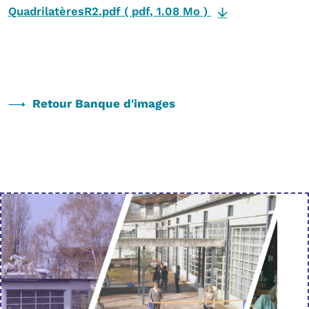
QuadrilatèresR2.pdf
(
pdf
,
1.08 Mo
)
Retour Banque d'images