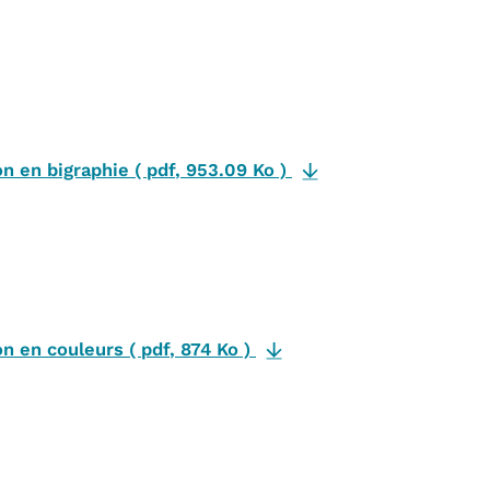
ion en bigraphie
(
pdf
,
953.09 Ko
)
ion en couleurs
(
pdf
,
874 Ko
)