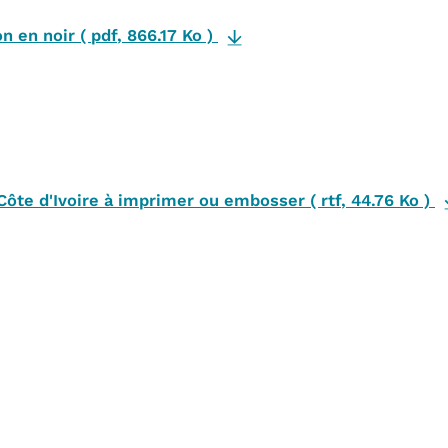
ion en noir
(
pdf
,
866.17 Ko
)
 Côte d'Ivoire à imprimer ou embosser
(
rtf
,
44.76 Ko
)