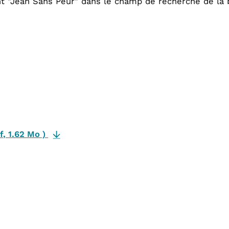
t "Jean Sans Peur" dans le champ de recherche de la 
f
,
1.62 Mo
)